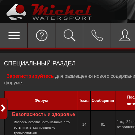
СПЕЦИАЛЬНЫЙ РАЗДЕЛ
Зарегистрируйтесь
для размещения нового содержани
форуме.
Пос
Форум
Темы
Сообщения
акт
Безопасность и здоровье
1 год 24 
Вопросы безопасности катания. Что
14
81
от horife8
есть и пить, как правильно
тренироваться