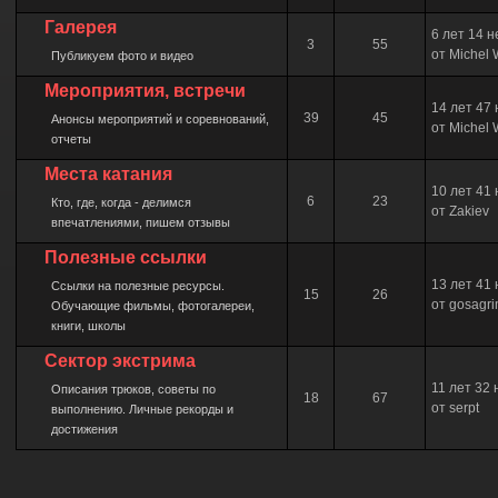
Галерея
6 лет 14 
3
55
от Michel 
Публикуем фото и видео
Мероприятия, встречи
14 лет 47
39
45
Анонсы мероприятий и соревнований,
от Michel 
отчеты
Места катания
10 лет 41
6
23
Кто, где, когда - делимся
от Zakiev
впечатлениями, пишем отзывы
Полезные ссылки
13 лет 41
Ссылки на полезные ресурсы.
15
26
от gosagr
Обучающие фильмы, фотогалереи,
книги, школы
Сектор экстрима
11 лет 32
Описания трюков, советы по
18
67
от serpt
выполнению. Личные рекорды и
достижения