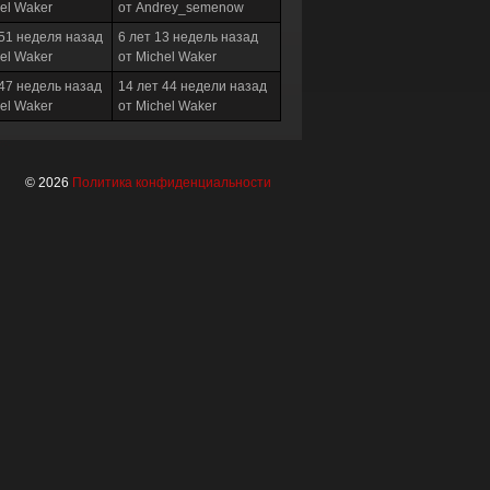
el Waker
от Andrey_semenow
 51 неделя назад
6 лет 13 недель назад
el Waker
от Michel Waker
 47 недель назад
14 лет 44 недели назад
el Waker
от Michel Waker
© 2026
Политика конфиденциальности