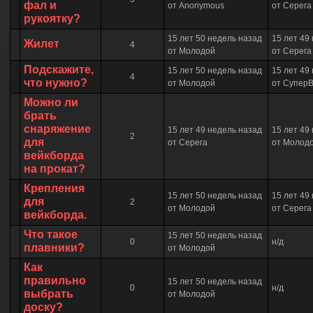
фал и
от Anonymous
от Серега
рукоятку?
15 лет 50 недель назад
15 лет 49
Жилет
4
от Молодой
от Серега
Подскажите,
15 лет 50 недель назад
15 лет 49
4
что нужно?
от Молодой
от Супер
Можно ли
брать
снаряжение
15 лет 49 недель назад
15 лет 49
2
для
от Серега
от Молод
вейкборда
на прокат?
Крепления
15 лет 50 недель назад
15 лет 49
для
2
от Молодой
от Серега
вейкборда.
Что такое
15 лет 50 недель назад
0
н/д
плавники?
от Молодой
Как
правильно
15 лет 50 недель назад
0
н/д
выбрать
от Молодой
доску?