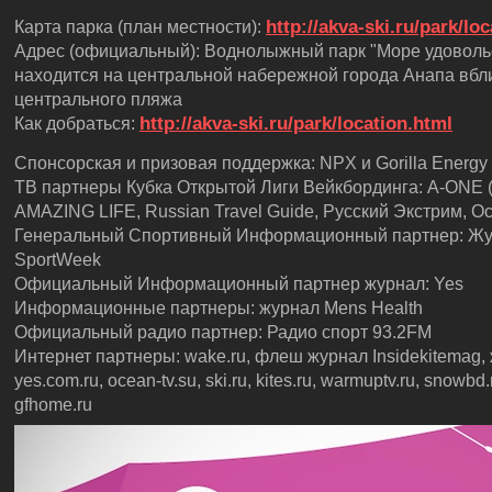
http://akva-ski.ru/park/lo
Карта парка (план местности):
Адрес (официальный): Воднолыжный парк "Море удоволь
находится на центральной набережной города Анапа вбл
центрального пляжа
http://akva-ski.ru/park/location.html
Как добраться:
Спонсорская и призовая поддержка: NPX и Gorilla Energy 
ТВ партнеры Кубка Открытой Лиги Вейкбординга: A-ONE (F
AMAZING LIFE, Russian Travel Guide, Русский Экстрим, O
Генеральный Спортивный Информационный партнер: Ж
SportWeek
Официальный Информационный партнер журнал: Yes
Информационные партнеры: журнал Mens Health
Официальный радио партнер: Радио спорт 93.2FM
Интернет партнеры: wake.ru, флеш журнал Insidekitemag,
yes.com.ru, ocean-tv.su, ski.ru, kites.ru, warmuptv.ru, snowbd.
gfhome.ru